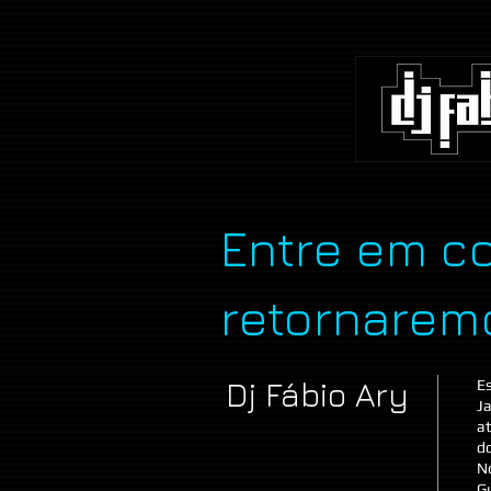
Entre em co
retornaremo
Dj Fábio Ary
E
Ja
a
do
No
Gu