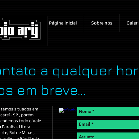
Página inicial
Sobre nós
Galeri
ntato a qualquer hor
s em breve...
stamos situados em
careí - SP , porém
tendemos todo o Vale
 Paraíba, Litoral
rte, Sul de Minas,
arulhos e São Paulo.