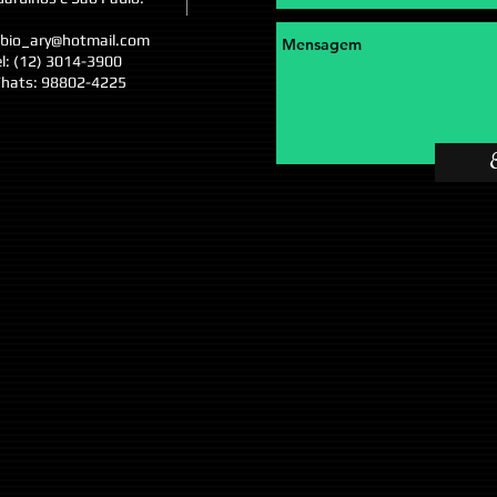
abio_ary@hotmail.com
l
: (12) 3014-3900
hats: 98802-4225