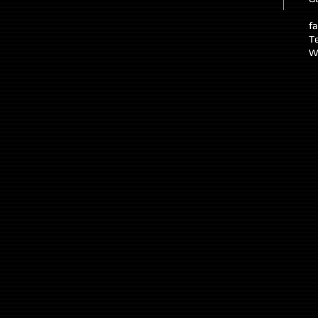
f
Te
W